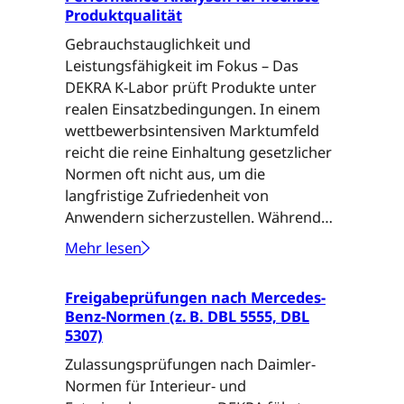
ü
s
e
Produktqualität
f
n
Gebrauchstauglichkeit und
u
Leistungsfähigkeit im Fokus – Das
n
DEKRA K-Labor prüft Produkte unter
g
realen Einsatzbedingungen. In einem
e
wettbewerbsintensiven Marktumfeld
n
reicht die reine Einhaltung gesetzlicher
v
Normen oft nicht aus, um die
o
langfristige Zufriedenheit von
n
Anwendern sicherzustellen. Während…
V
e
Mehr lesen
:
r
F
p
Freigabeprüfungen nach Mercedes-
i
a
Benz-Normen (z. B. DBL 5555, DBL
t
c
5307)
-
k
Zulassungsprüfungen nach Daimler-
f
u
Normen für Interieur- und
o
n