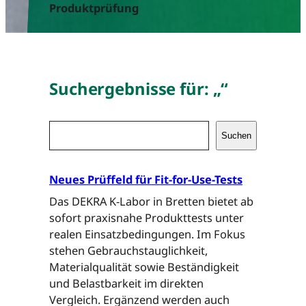
Produktprüfung
Suchergebnisse für: „“
S
Suchen
u
c
h
Neues Prüffeld für Fit-for-Use-Tests
e
Das DEKRA K-Labor in Bretten bietet ab
n
sofort praxisnahe Produkttests unter
realen Einsatzbedingungen. Im Fokus
stehen Gebrauchstauglichkeit,
Materialqualität sowie Beständigkeit
und Belastbarkeit im direkten
Vergleich. Ergänzend werden auch