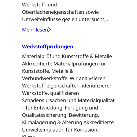
Werkstoff- und
Oberflächeneigenschaften sowie
Umwelteinflüsse gezielt untersucht,…
Mehr lesen
:
N
Werkstoffprüfungen
e
u
Materialprüfung Kunststoffe & Metalle
e
Akkreditierte Materialprüfungen für
s
Kunststoffe, Metalle &
P
Verbundwerkstoffe. Wir analysieren
r
Werkstoff-eigenschaften, identifizieren
ü
Werkstoffe, qualifizieren
f
Schadensursachen und Materialqualität
f
– für Entwicklung, Fertigung und
e
Qualitätssicherung. Bewitterung,
l
Klimalagerung & Alterung Akkreditierte
d
Umweltsimulation für Korrosion,
f
Klima…