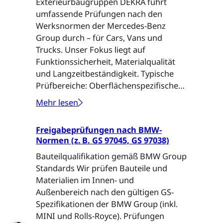
Exterieurbaugruppen DEKRA führt
r
g
umfassende Prüfungen nach den
-
e
Werksnormen der Mercedes-Benz
U
n
Group durch – für Cars, Vans und
s
u
Trucks. Unser Fokus liegt auf
e
n
Funktionssicherheit, Materialqualität
-
d
und Langzeitbeständigkeit. Typische
T
E
Prüfbereiche: Oberflächenspezifische…
e
i
s
n
Mehr lesen
:
t
w
F
s
e
Freigabeprüfungen nach BMW-
r
(
g
Normen (z. B. GS 97045, GS 97038)
e
F
a
i
Bauteilqualifikation gemäß BMW Group
F
r
g
Standards Wir prüfen Bauteile und
U
t
a
Materialien im Innen- und
)
i
b
Außenbereich nach den gültigen GS-
:
k
e
Spezifikationen der BMW Group (inkl.
O
e
p
MINI und Rolls-Royce). Prüfungen
b
l