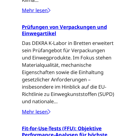
ü
Mehr lesen
r
:
F
W
Prüfungen von Verpackungen und
i
e
Einwegartikel
t
r
-
k
Das DEKRA K-Labor in Bretten erweitert
f
s
sein Prüfangebot für Verpackungen
o
t
und Einwegprodukte. Im Fokus stehen
r
o
Materialqualität, mechanische
-
f
Eigenschaften sowie die Einhaltung
U
f
gesetzlicher Anforderungen –
s
p
insbesondere im Hinblick auf die EU-
e
r
Richtlinie zu Einwegkunststoffen (SUPD)
-
ü
und nationale…
T
f
Mehr lesen
:
e
u
P
s
n
Fit-for-Use-Tests (FFU): Objektive
r
t
g
Performance-Analysen für höchste