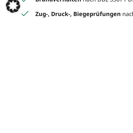
Zug-, Druck-, Biegeprüfungen
nach
Werkstoffanalytik
zur Materialchar
Profitieren Sie von unser
Freigaben
Unsere akkreditierten Prüfstellen erfüll
Automobilhersteller und liefern belastba
Änderungsfreigaben oder Materialfreiga