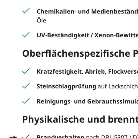
Chemikalien- und Medienbeständi
Öle
UV-Beständigkeit / Xenon-Bewitt
Oberflächenspezifische 
Kratzfestigkeit, Abrieb, Flockvers
Steinschlagprüfung
auf Lackschicht
Reinigungs- und Gebrauchssimul
Physikalische und brenn
Brandverhalten
nach DBL 5307 / D