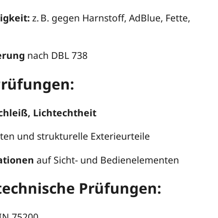
gkeit:
z. B. gegen Harnstoff, AdBlue, Fette,
erung
nach DBL 738
Prüfungen:
chleiß, Lichtechtheit
en und strukturelle Exterieurteile
ationen
auf Sicht- und Bedienelementen
technische Prüfungen:
IN 75200