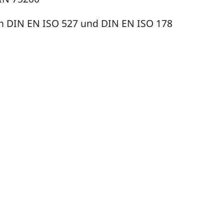
 DIN EN ISO 527 und DIN EN ISO 178
akterisierung und -freigab
er Expertise bei OEM-
en alle Anforderungen der
re Ergebnisse für Ihre Serienfreigaben,
ben.