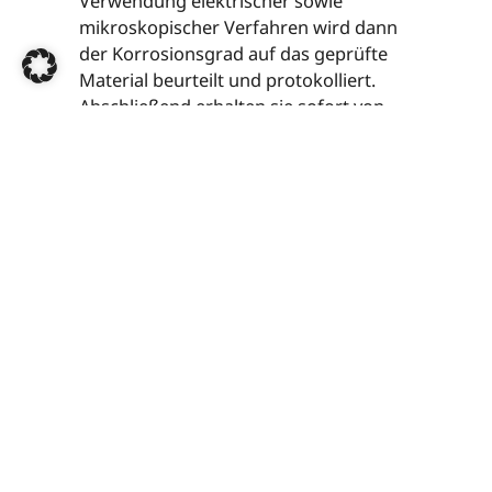
Verwendung elektrischer sowie
mikroskopischer Verfahren wird dann
der Korrosionsgrad auf das geprüfte
Material beurteilt und protokolliert.
Abschließend erhalten sie sofort von
uns einen digitalen Prüfbericht per E-
Mail.
Durchführung eines
Salzsprühnebeltests nach DIN
EN ISO 9227 (NSS-Test) an
verschiedenen
Rohrqualitäten
Rohr verzinkt
Rohr ZnNi-
im
beschichtet
Anlieferungsz
im
ustand (1)
Anlieferungsz