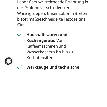
Labor über weitreichende Erfahrung in
der Prüfung verschiedenster
Warengruppen. Unser Labor in Bretten
bietet maßgeschneiderte Testdesigns
für:
Haushaltswaren und
Küchengeräte:
Von
Kaffeemaschinen und
Wasserkochern bis hin zu
Kochutensilien.
Werkzeuge und technische
Produkte:
Professionelles
Equipment für Handwerk,
Werkstätten und Industriebedarf.
Elektrisches Zubehör und
Alltagsprodukte:
Kleingeräte,
Sportartikel, Tierzubehör und